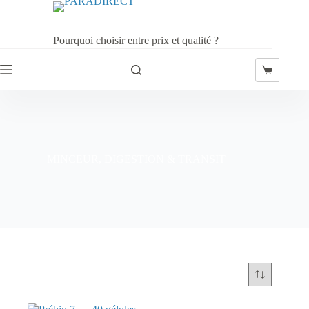
Passer
au
contenu
Pourquoi choisir entre prix et qualité ?
Panier
d’achat
MINCEUR, DIGESTION & TRANSIT