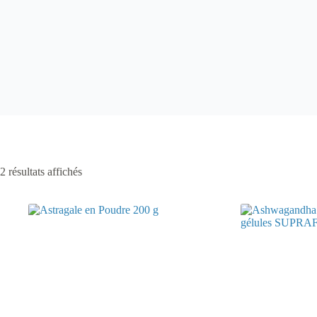
Trié
2 résultats affichés
par
popularité