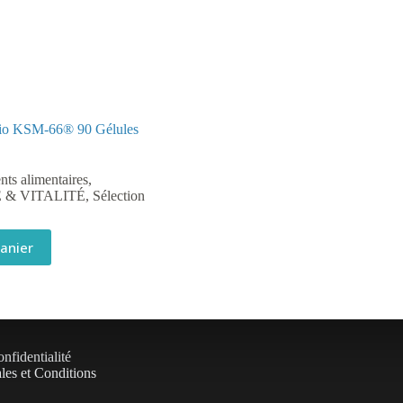
o KSM-66® 90 Gélules
ts alimentaires
,
 & VITALITÉ
,
Sélection
panier
nfidentialité
les et Conditions