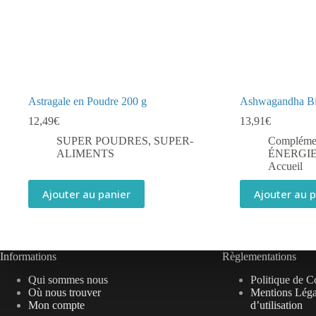
Astragale en Poudre 200 g
Ashwagandha Bi
12,49
€
13,91
€
SUPER POUDRES
,
SUPER-
Complémen
ALIMENTS
ÉNERGIE
Accueil
Ajouter au panier
Ajouter au 
Informations
Règlementations
Qui sommes nous
Politique de Co
Où nous trouver
Mentions Léga
Mon compte
d’utilisation