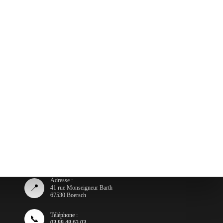
Adresse :
📍
41 rue Monseigneur Barth
67530 Boersch
Téléphone :
📞
03 88 48 63 03