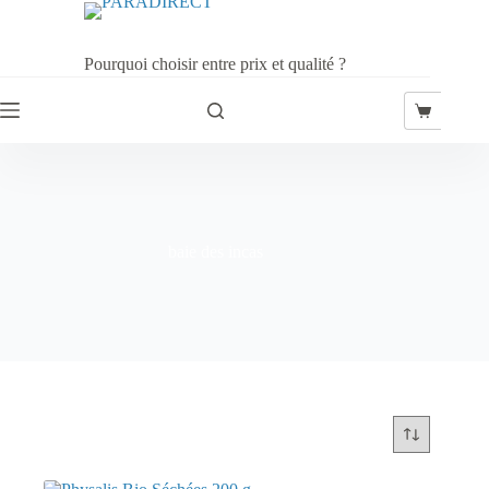
Passer
au
contenu
Pourquoi choisir entre prix et qualité ?
Panier
d’achat
baie des incas