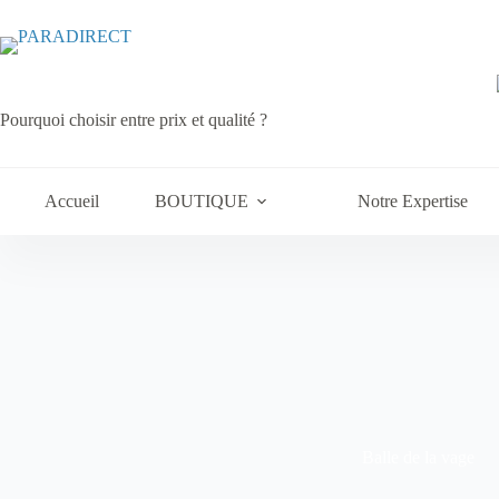
Passer
au
contenu
Pourquoi choisir entre prix et qualité ?
Accueil
BOUTIQUE
Notre Expertise
Balle de la vage