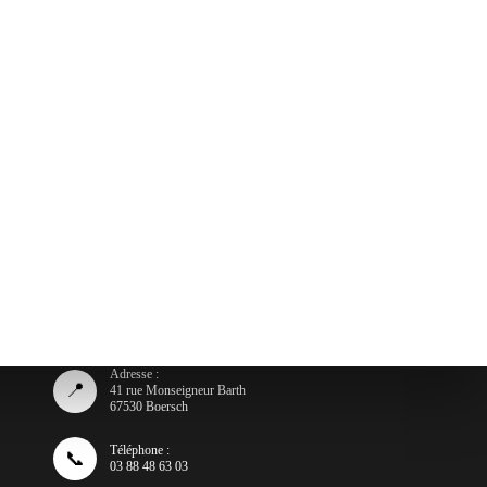
Adresse :
📍
41 rue Monseigneur Barth
67530 Boersch
Téléphone :
📞
03 88 48 63 03