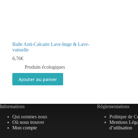
Balle Anti-Calcaire Lave-linge & Lave-
vaisselle
6,76
€
Produits écologiques
Ajouter au panier
Informations
Règlementations
Qui sommes nous
Politique de Co
Où nous trouver
Mentions Léga
Mon compte
d’utilisation