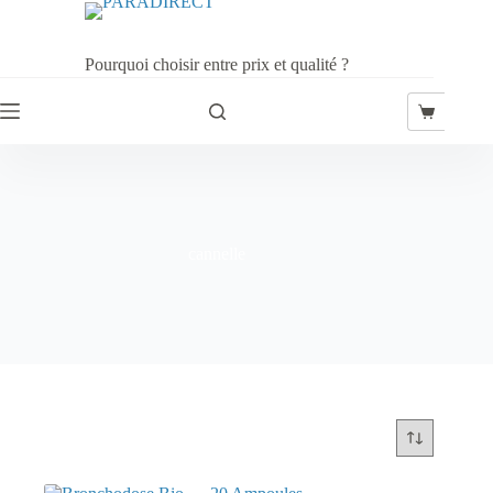
Passer
au
contenu
Pourquoi choisir entre prix et qualité ?
Panier
d’achat
cannelle