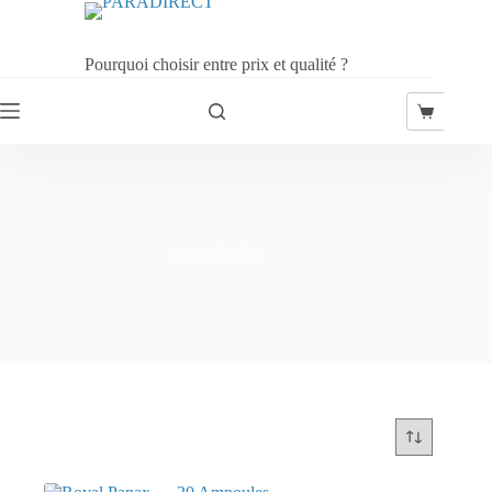
Passer
au
contenu
Pourquoi choisir entre prix et qualité ?
Panier
d’achat
cynorrhodon