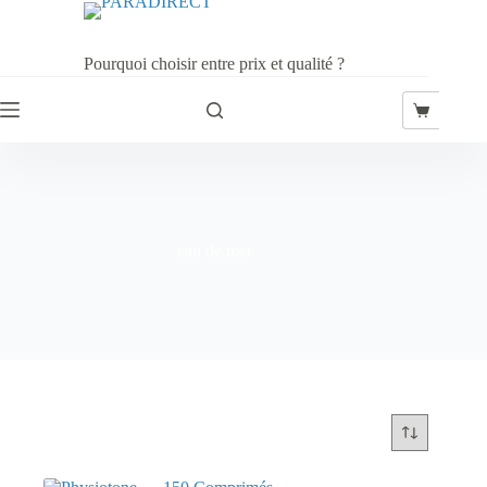
Passer
au
contenu
Pourquoi choisir entre prix et qualité ?
Panier
d’achat
eau de mer