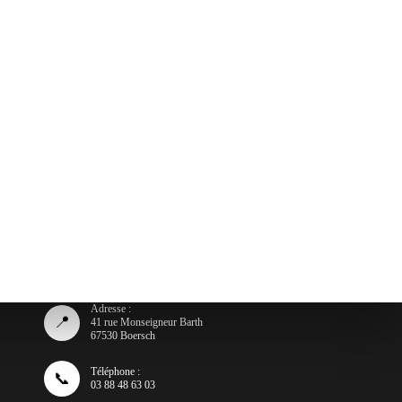
Adresse :
📍
41 rue Monseigneur Barth
67530 Boersch
Téléphone :
📞
03 88 48 63 03