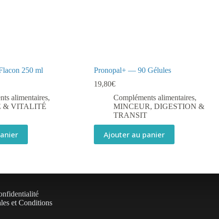
Flacon 250 ml
Pronopal+ — 90 Gélules
19,80
€
ts alimentaires
,
Compléments alimentaires
,
 & VITALITÉ
MINCEUR, DIGESTION &
TRANSIT
panier
Ajouter au panier
nfidentialité
les et Conditions