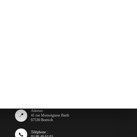
Adresse :
📍
41 rue Monseigneur Barth
67530 Boersch
Téléphone :
📞
03 88 48 63 03