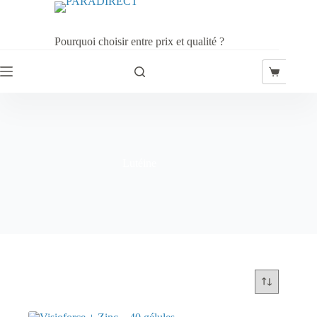
Passer
au
contenu
Pourquoi choisir entre prix et qualité ?
Panier
d’achat
Lutéine