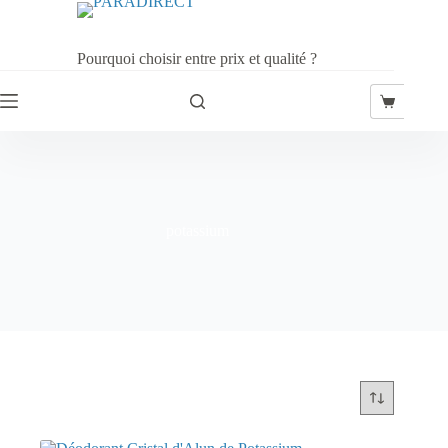
Passer
au
contenu
Pourquoi choisir entre prix et qualité ?
Panier
d’achat
potassium