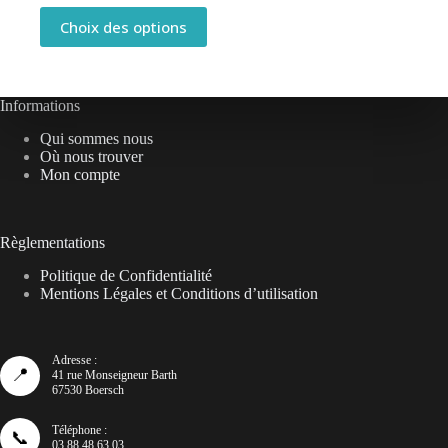
3,50€
Ce
Choix des options
à
produit
4,50€
a
plusieurs
variations.
Les
Informations
options
Qui sommes nous
peuvent
Où nous trouver
être
Mon compte
choisies
sur
la
page
Règlementations
du
produit
Politique de Confidentialité
Mentions Légales et Conditions d’utilisation
Adresse :
📍
41 rue Monseigneur Barth
67530 Boersch
Téléphone :
📞
03 88 48 63 03