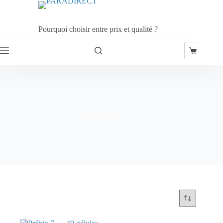
Passer
au
contenu
Pourquoi choisir entre prix et qualité ?
Panier
d’achat
prébiotiques