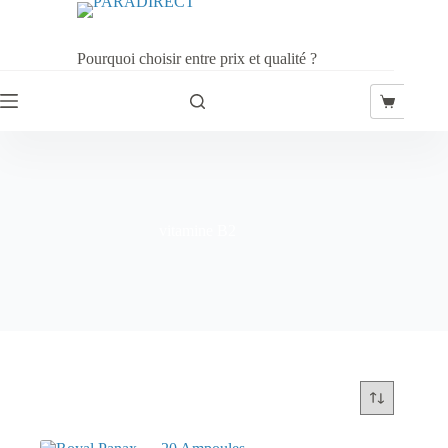
Passer
au
contenu
Pourquoi choisir entre prix et qualité ?
Panier
d’achat
vitamine B2