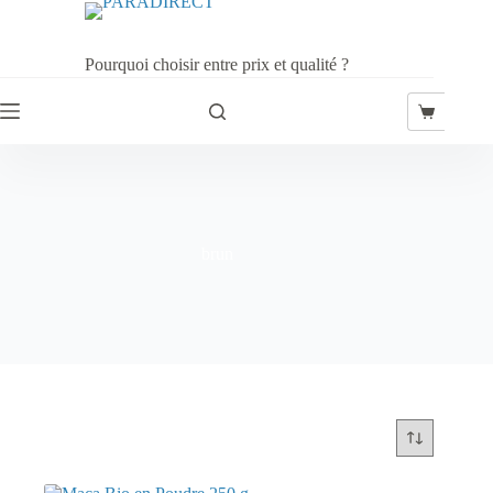
Passer
au
contenu
Pourquoi choisir entre prix et qualité ?
Panier
d’achat
brun