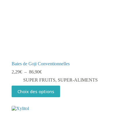
Baies de Goji Conventionnelles
Plage
2,29
€
–
86,90
€
de
SUPER FRUITS
,
SUPER-ALIMENTS
prix :
2,29€
Ce
Choix des options
à
produit
86,90€
a
plusieurs
variations.
Les
options
peuvent
être