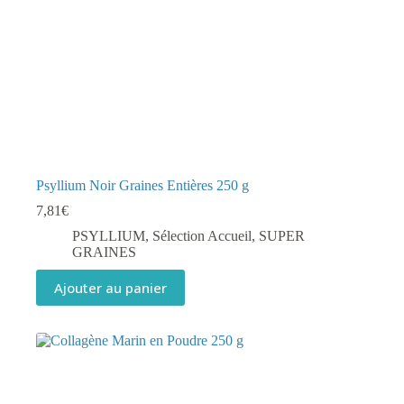
produit
Psyllium Noir Graines Entières 250 g
7,81
€
PSYLLIUM
,
Sélection Accueil
,
SUPER
GRAINES
Ajouter au panier