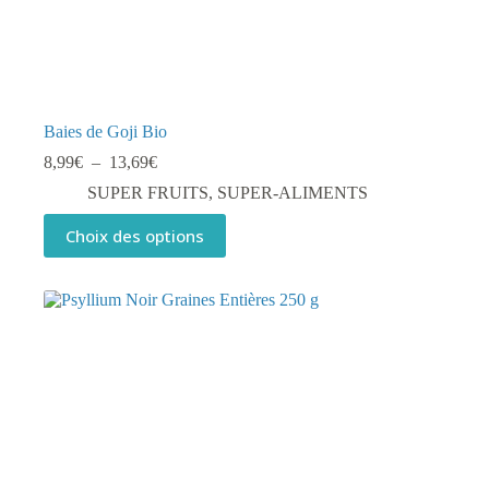
Baies de Goji Bio
Plage
8,99
€
–
13,69
€
de
SUPER FRUITS
,
SUPER-ALIMENTS
prix :
8,99€
Ce
Choix des options
à
produit
13,69€
a
plusieurs
variations.
Les
options
peuvent
être
choisies
sur
la
page
du