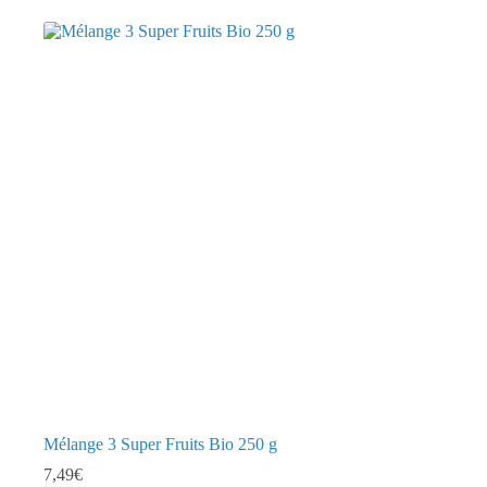
plusieurs
variations.
Les
options
peuvent
être
choisies
sur
la
page
du
produit
Mélange 3 Super Fruits Bio 250 g
7,49
€