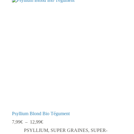
Psyllium Blond Bio Tégument
Plage
7,99
€
–
12,99
€
de
PSYLLIUM
,
SUPER GRAINES
,
SUPER-
prix :