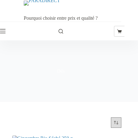
Passer
au
contenu
Pourquoi choisir entre prix et qualité ?
Panier
d’achat
Dés