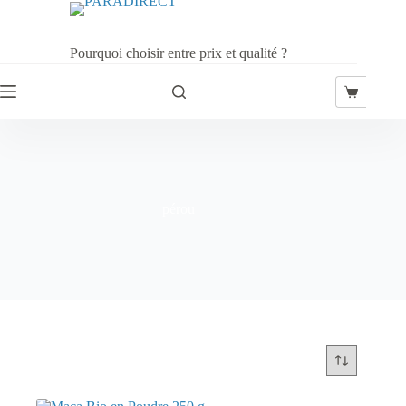
Passer
au
contenu
Pourquoi choisir entre prix et qualité ?
Panier
d’achat
pérou