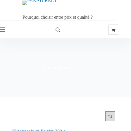
Passer
au
contenu
Pourquoi choisir entre prix et qualité ?
Panier
d’achat
polysaccharides