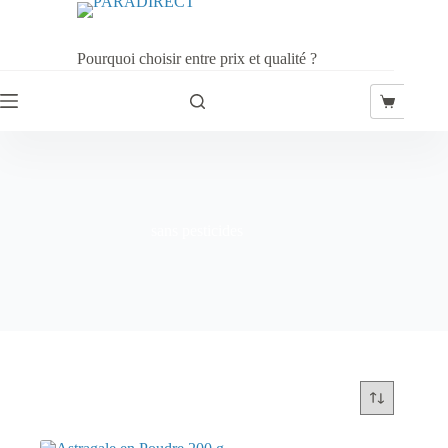
Passer
au
contenu
Pourquoi choisir entre prix et qualité ?
Panier
d’achat
sans pesticides