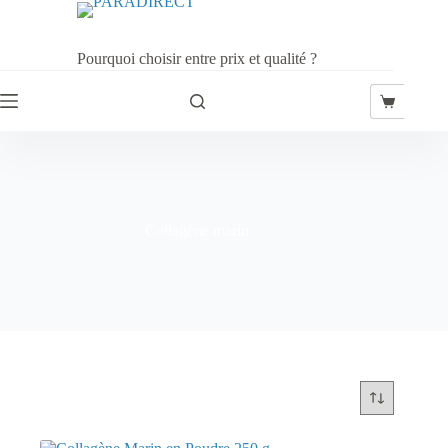
Passer
au
contenu
Pourquoi choisir entre prix et qualité ?
Panier
d’achat
Collagène marin