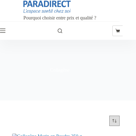
Passer
au
contenu
Pourquoi choisir entre prix et qualité ?
Panier
d’achat
Collagène