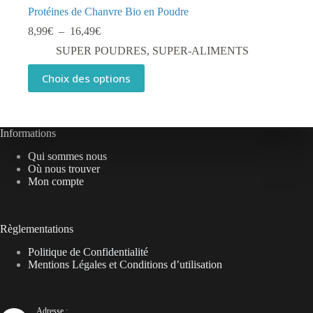
Protéines de Chanvre Bio en Poudre
Plage
8,99
€
–
16,49
€
de
SUPER POUDRES
,
SUPER-ALIMENTS
prix :
8,99€
Ce
Choix des options
à
produit
16,49€
a
plusieurs
variations.
Les
Informations
options
Qui sommes nous
peuvent
Où nous trouver
être
Mon compte
choisies
sur
la
page
Règlementations
du
produit
Politique de Confidentialité
Mentions Légales et Conditions d’utilisation
Adresse :