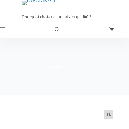
Passer
au
contenu
Pourquoi choisir entre prix et qualité ?
Panier
d’achat
protéines