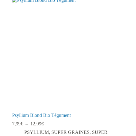
Psyllium Blond Bio Tégument
Plage
7,99
€
–
12,99
€
de
PSYLLIUM
,
SUPER GRAINES
,
SUPER-
prix :