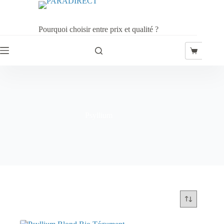
Passer
au
contenu
Pourquoi choisir entre prix et qualité ?
Panier
d’achat
Psyllium