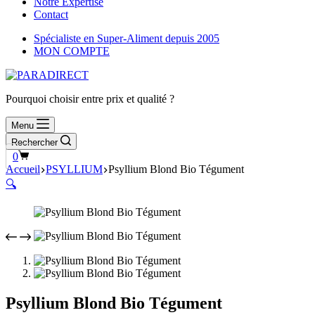
Notre Expertise
Contact
Spécialiste en Super-Aliment depuis 2005
MON COMPTE
Pourquoi choisir entre prix et qualité ?
Menu
Rechercher
Panier
0
d’achat
Accueil
PSYLLIUM
Psyllium Blond Bio Tégument
🔍
Psyllium Blond Bio Tégument