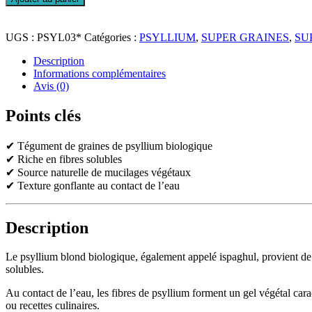
Psyllium
Blond
Bio
UGS :
PSYL03*
Catégories :
PSYLLIUM
,
SUPER GRAINES
,
SU
Tégument
Description
Informations complémentaires
Avis (0)
Points clés
✔ Tégument de graines de psyllium biologique
✔ Riche en fibres solubles
✔ Source naturelle de mucilages végétaux
✔ Texture gonflante au contact de l’eau
Description
Le psyllium blond biologique, également appelé ispaghul, provient de
solubles.
Au contact de l’eau, les fibres de psyllium forment un gel végétal car
ou recettes culinaires.