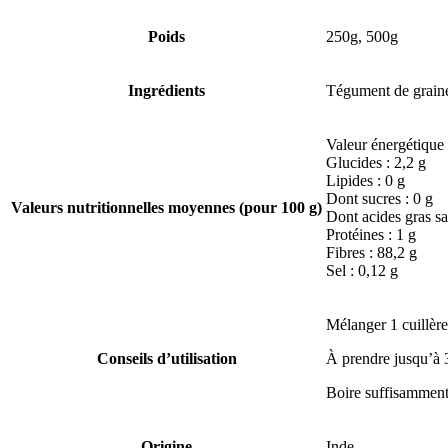
Poids
250g, 500g
Ingrédients
Tégument de graine
Valeur énergétique 
Glucides : 2,2 g
Lipides : 0 g
Dont sucres : 0 g
Valeurs nutritionnelles moyennes (pour 100 g)
Dont acides gras sa
Protéines : 1 g
Fibres : 88,2 g
Sel : 0,12 g
Mélanger 1 cuillèr
Conseils d’utilisation
À prendre jusqu’à 3
Boire suffisamment
Origine
Inde