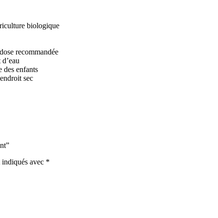
riculture biologique
a dose recommandée
 d’eau
e des enfants
endroit sec
nt”
t indiqués avec
*