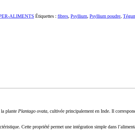
PER-ALIMENTS
Étiquettes :
fibres
,
Psyllium
,
Psyllium poudre
,
Tégum
 la plante
Plantago ovata
, cultivée principalement en Inde. Il correspon
actéristique. Cette propriété permet une intégration simple dans l’alime