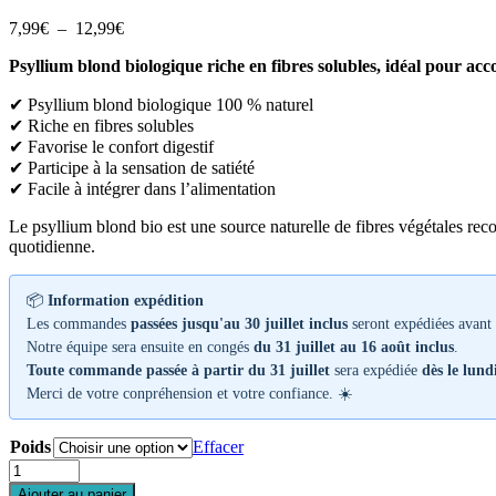
Plage
7,99
€
–
12,99
€
de
Psyllium blond biologique riche en fibres solubles, idéal pour acc
prix :
7,99€
✔ Psyllium blond biologique 100 % naturel
à
✔ Riche en fibres solubles
12,99€
✔ Favorise le confort digestif
✔ Participe à la sensation de satiété
✔ Facile à intégrer dans l’alimentation
Le psyllium blond bio est une source naturelle de fibres végétales reco
quotidienne.
📦
Information expédition
Les commandes
passées jusqu'au 30 juillet inclus
seront expédiées avant 
Notre équipe sera ensuite en congés
du 31 juillet au 16 août inclus
.
Toute commande passée à partir du 31 juillet
sera expédiée
dès le lund
Merci de votre conpréhension et votre confiance. ☀️
Poids
Effacer
quantité
de
Ajouter au panier