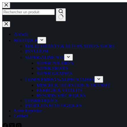
Passer
au
contenu
Aucun
résultat
Accueil
BOUTIQUE
ÉDULCORANTS & ALTERNATIVES SUCRE
PSYLLIUM
SUPER-ALIMENTS
SUPER POUDRES
SUPER FRUITS
SUPER GRAINES
COMPLEMENTS-ALIMENTAIRES
MINCEUR, DIGESTION & TRANSIT
ÉNERGIE & VITALITÉ
BESOINS SPÉCIFIQUES
COSMETIQUES
PRODUITS ECOLOGIQUES
Notre Expertise
Contact