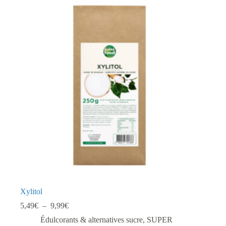
Xylitol
Plage
5,49
€
–
9,99
€
de
Édulcorants & alternatives sucre
,
SUPER
prix :