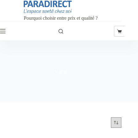
Passer
au
contenu
Pourquoi choisir entre prix et qualité ?
Panier
d’achat
xylitol