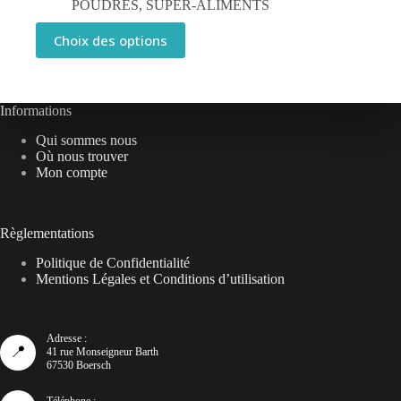
POUDRES
,
SUPER-ALIMENTS
5,49€
à
Ce
Choix des options
9,99€
produit
a
plusieurs
variations.
Les
Informations
options
Qui sommes nous
peuvent
Où nous trouver
être
Mon compte
choisies
sur
la
page
Règlementations
du
produit
Politique de Confidentialité
Mentions Légales et Conditions d’utilisation
Adresse :
📍
41 rue Monseigneur Barth
67530 Boersch