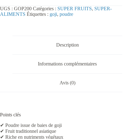
Goji
UGS :
GOP200
Catégories :
SUPER FRUITS
,
SUPER-
en
ALIMENTS
Étiquettes :
goji
,
poudre
Poudre
200
g
Description
Informations complémentaires
Avis (0)
Points clés
✔ Poudre issue de baies de goji
✔ Fruit traditionnel asiatique
✔ Riche en nutriments végétaux