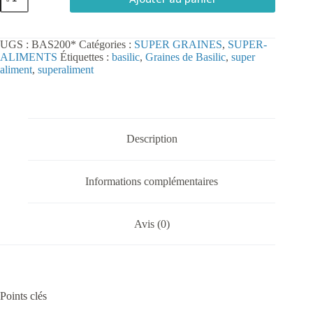
de
Graines
de
Basilic
UGS :
BAS200*
Catégories :
SUPER GRAINES
,
SUPER-
Bio
ALIMENTS
Étiquettes :
basilic
,
Graines de Basilic
,
super
200
aliment
,
superaliment
g
Description
Informations complémentaires
Avis (0)
Points clés