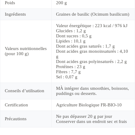
Poids
200 g
Ingrédients
Graines de basilic (Ocimum basilicum)
Valeur énergétique : 223 kcal / 976 kJ
Glucides : 1,2 g
Dont sucres : 0,5 g
Lipides : 10,1 g
Dont acides gras saturés : 1,7 g
Valeurs nutritionnelles
Dont acides gras monoinsaturés : 4,10
(pour 100 g)
g
Dont acides gras polyinsaturés : 2,2 g
Protéines : 23 g
Fibres : 7,7 g
Sel : 0,07 g
MÀ intégrer dans smoothies, boissons,
Conseils d’utilisation
puddings ou desserts.
Certification
Agriculture Biologique FR-BIO-10
Ne pas dépasser 20 g par jour
Précautions
Conserver dans un endroit sec et frais