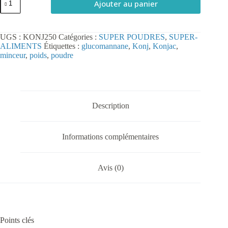
Ajouter au panier
de
Konjac
en
Poudre
UGS :
KONJ250
Catégories :
SUPER POUDRES
,
SUPER-
250
ALIMENTS
Étiquettes :
glucomannane
,
Konj
,
Konjac
,
g
minceur
,
poids
,
poudre
Description
Informations complémentaires
Avis (0)
Points clés